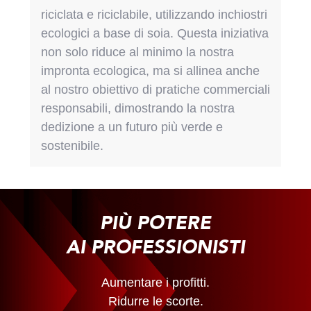
riciclata e riciclabile, utilizzando inchiostri
ecologici a base di soia. Questa iniziativa
non solo riduce al minimo la nostra
impronta ecologica, ma si allinea anche
al nostro obiettivo di pratiche commerciali
responsabili, dimostrando la nostra
dedizione a un futuro più verde e
sostenibile.
PIÙ POTERE
AI PROFESSIONISTI
Aumentare i profitti.
Ridurre le scorte.